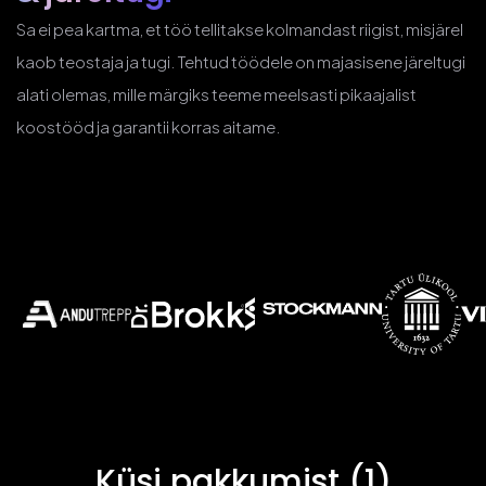
Sa ei pea kartma, et töö tellitakse kolmandast riigist, misjärel
kaob teostaja ja tugi. Tehtud töödele on majasisene järeltugi
alati olemas, mille märgiks teeme meelsasti pikaajalist
koostööd ja garantii korras aitame.
Küsi pakkumist (1)