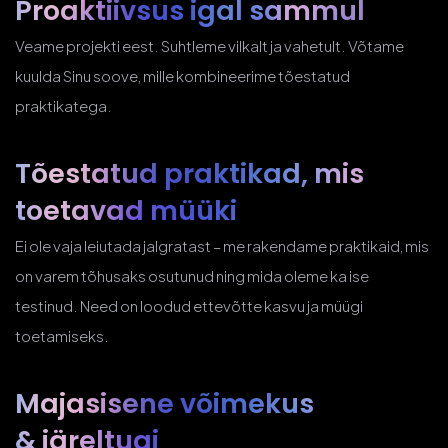
Proaktiivsus
igal sammul
Veame projekti eest. Suhtleme vilkalt ja vahetult. Võtame
kuulda Sinu soove, mille kombineerime tõestatud
praktikatega.
Tõestatud praktikad, mis
toetavad müüki
Ei ole vaja leiutada jalgratast – me rakendame praktikaid, mis
on varem tõhusaks osutunud ning mida oleme ka ise
testinud. Need on loodud ettevõtte kasvu ja müügi
toetamiseks.
Majasisene võimekus
& järeltugi