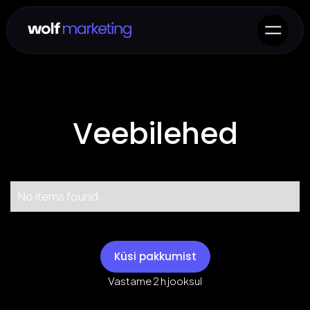
Veebilehed
No items found.
Küsi pakkumist
Vastame 2 h jooksul