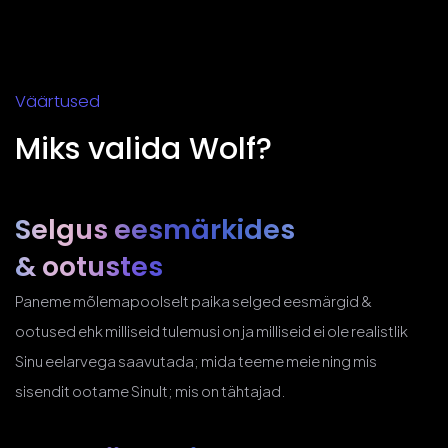
Väärtused
Miks valida Wolf?
Selgus eesmärkides
& ootustes
Paneme mõlemapoolselt paika selged eesmärgid &
ootused ehk milliseid tulemusi on ja milliseid ei ole realistlik
Sinu eelarvega saavutada; mida teeme meie ning mis
sisendit ootame Sinult; mis on tähtajad.