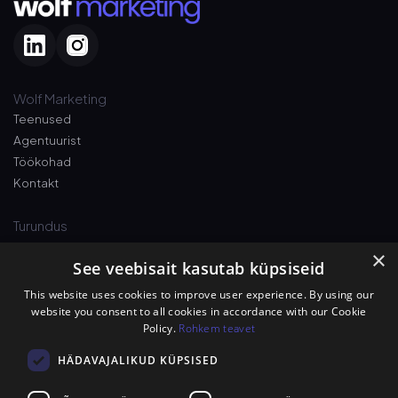
Wolf Marketing
Teenused
Agentuurist
Töökohad
Kontakt
Turundus
×
See veebisait kasutab küpsiseid
Pshh! Väärt vihjed äri kasvatamiseks otse
e-posti
. Liitu uudiskirjaga nüüd!
This website uses cookies to improve user experience. By using our
website you consent to all cookies in accordance with our Cookie
Policy.
Rohkem teavet
Luban hundi nimel, et spämmi ei saada!
HÄDAVAJALIKUD KÜPSISED