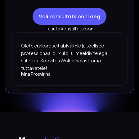
Vali konsultatsiooni aeg
Tasuta konsultatsioon
Olete erakordselt abivalmid ja tõelised
professionaalid. Mul oli ülimeeldiv teiega
suhelda! Soovitan Wolfi kindlasti oma
tuttavatele!
Ivina Prosvirina