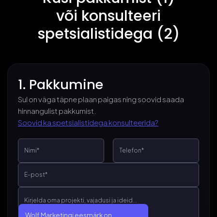
Teenused
või konsulteeri
spetsialistidega (2)
Agentuurist
Kontakt
1. Pakkumine
Sul on väga täpne plaan paigas ning soovid saada
Küsi pakkumist
hinnangulist pakkumist.
Soovid ka spetsialistidega konsulteerida?
Wolf Marketingi eesmärk on