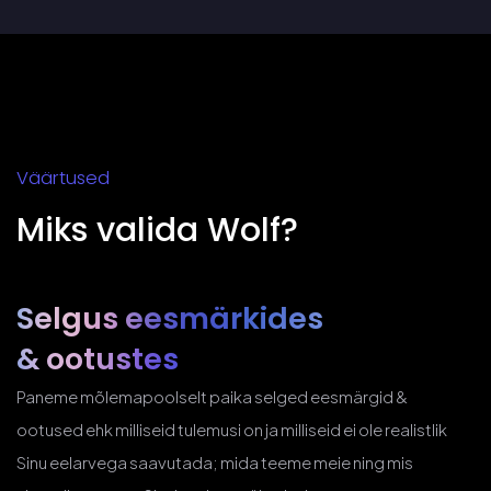
Väärtused
Miks valida Wolf?
Selgus eesmärkides
& ootustes
Paneme mõlemapoolselt paika selged eesmärgid &
ootused ehk milliseid tulemusi on ja milliseid ei ole realistlik
Sinu eelarvega saavutada; mida teeme meie ning mis