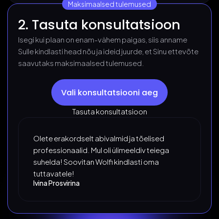
Maksimaalsed tulemused
2. Tasuta konsultatsioon
Isegi kui plaan on enam-vähem paigas, siis anname
Sulle kindlasti head nõu ja ideid juurde, et Sinu ettevõte
saavutaks maksimaalsed tulemused.
Vali konsultatsiooni aeg
Tasuta konsultatsioon
Olete erakordselt abivalmid ja tõelised
professionaalid. Mul oli ülimeeldiv teiega
suhelda! Soovitan Wolfi kindlasti oma
tuttavatele!
Ivina Prosvirina