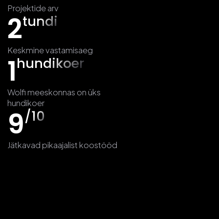
Projektide arv
2
tundi
Keskmine vastamisaeg
1
hundikoer
Wolfi meeskonnas on üks
hundikoer
9
/10
Jätkavad pikaajalist koostööd