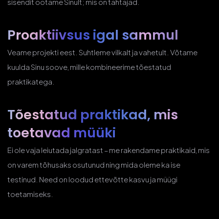
sisendit ootame Sinult; mis on tähtajad.
Proaktiivsus
igal sammul
Veame projekti eest. Suhtleme vilkalt ja vahetult. Võtame
kuulda Sinu soove, mille kombineerime tõestatud
praktikatega.
Tõestatud praktikad, mis
toetavad müüki
Ei ole vaja leiutada jalgratast – me rakendame praktikaid, mis
on varem tõhusaks osutunud ning mida oleme ka ise
testinud. Need on loodud ettevõtte kasvu ja müügi
toetamiseks.