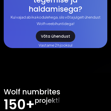
tegemise ja
haldamisega?
Kui vajad abi ka kodulehega, siis võta julgelt ühendust
Wolfi veebihuntidega!
Teenused
Võta ühendust
Vastame 2 h jooksul
Agentuurist
Kontakt
Küsi pakkumist
Wolf numbrites
150+
projekti