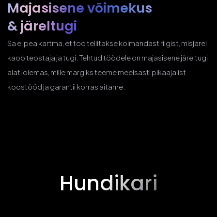
Majasisene võimekus
& järeltugi
Sa ei pea kartma, et töö tellitakse kolmandast riigist, misjärel
kaob teostaja ja tugi. Tehtud töödele on majasisene järeltugi
alati olemas, mille märgiks teeme meelsasti pikaajalist
koostööd ja garantii korras aitame.
Hundikari