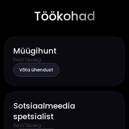
Töökohad
Müügihunt
Eesti
Täisaeg
Võta ühendust
Sotsiaalmeedia
spetsialist
Eesti
Täisaeg