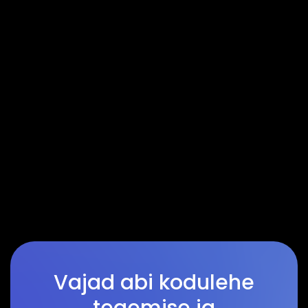
Vajad abi kodulehe