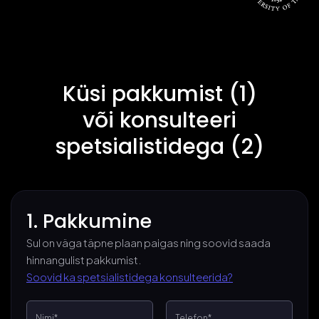
Küsi pakkumist (1)
või konsulteeri
spetsialistidega (2)
1. Pakkumine
Sul on väga täpne plaan paigas ning soovid saada
hinnangulist pakkumist.
Soovid ka spetsialistidega konsulteerida?