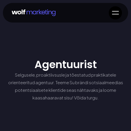
Agentuurist
Selgusele, proaktiivsusle ja tõestatud praktikatele
orienteeritud agentuur. Teeme Su brändi sotsiaalmeedias
potentsiaalsete klientide seas nähtavaks ja loome
kaasahaaravat sisu! Võida turgu.
Küsi pakkumist