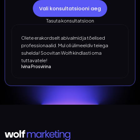
Vali konsultatsiooni aeg
Tasuta konsultatsioon
Olete erakordselt abivalmid ja tõelised
professionaalid. Mul oli ülimeeldiv teiega
suhelda! Soovitan Wolfi kindlasti oma
tuttavatele!
Ivina Prosvirina