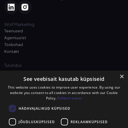
Wolf Marketing
Teenused
Agentuurist
Töökohad
Kontakt
Turundus
×
See veebisait kasutab küpsiseid
Pshh! Väärt vihjed äri kasvatamiseks otse
e-posti
. Liitu uudiskirjaga nüüd!
This website uses cookies to improve user experience. By using our
website you consent to all cookies in accordance with our Cookie
Policy.
Rohkem teavet
Luban hundi nimel, et spämmi ei saada!
HÄDAVAJALIKUD KÜPSISED
JÕUDLUSKÜPSISED
REKLAAMKÜPSISED