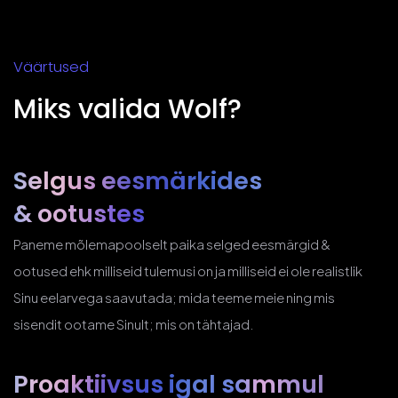
Väärtused
Miks valida Wolf?
Selgus eesmärkides
& ootustes
Paneme mõlemapoolselt paika selged eesmärgid &
ootused ehk milliseid tulemusi on ja milliseid ei ole realistlik
Sinu eelarvega saavutada; mida teeme meie ning mis
sisendit ootame Sinult; mis on tähtajad.
Proaktiivsus
igal sammul