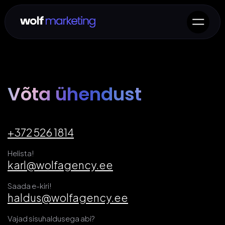
Võta ühendust
+372 526 1814
Helista!
karl@wolfagency.ee
Saada e-kiri!
haldus@wolfagency.ee
Vajad sisuhaldusega abi?