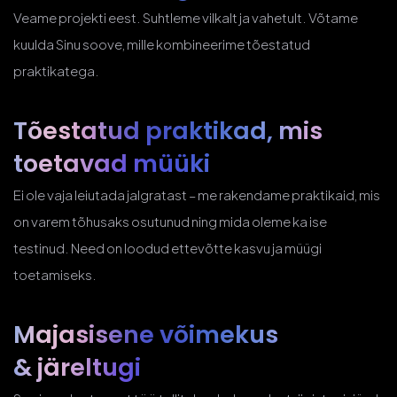
Veame projekti eest. Suhtleme vilkalt ja vahetult. Võtame
kuulda Sinu soove, mille kombineerime tõestatud
praktikatega.
Tõestatud praktikad, mis
toetavad müüki
Ei ole vaja leiutada jalgratast – me rakendame praktikaid, mis
on varem tõhusaks osutunud ning mida oleme ka ise
testinud. Need on loodud ettevõtte kasvu ja müügi
toetamiseks.
Majasisene võimekus
& järeltugi