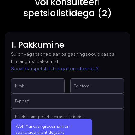
või konsulteeri
spetsialistidega (2)
1. Pakkumine
Sul on väga täpne plaan paigas ning soovid saada
hinnangulist pakkumist.
Soovid ka spetsialistidega konsulteerida?
Wolf Marketingi eesmärk on
saavutada klientide jaoks