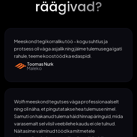
räägivad?
Meeskond tegi korraliku töö – kogu suhtlus ja
protsess oli väga asjalik ning jäime tulemusega igati
rahule, teeme koostööd ka edaspidi.
Toomas Nurk
Maleko
Wolfi meeskond tegutses väga professionaalselt
ning oli näha, et pingutatakse hea tulemuse nimel.
Samuti on hakanud tulema häid hinnapäringuid, mida
varasemalt sel viisil veebilehe kaudu ei ole tulnud.
Näitasime valminud tööd ka mitmetele