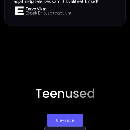
asjatundjatele, kes samuti kvaliteeti kiitsid!
Tarvo Vikat
Espak Ehituse tegevjuht
Teenused
Ülevaade