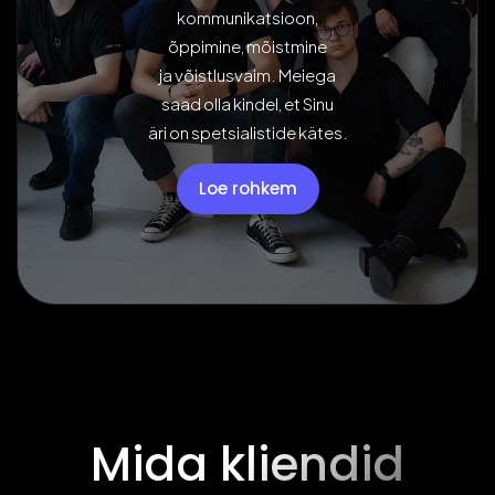
kommunikatsioon,
õppimine, mõistmine
ja võistlusvaim. Meiega
saad olla kindel, et Sinu
äri on spetsialistide kätes.
Loe rohkem
Mida kliendid