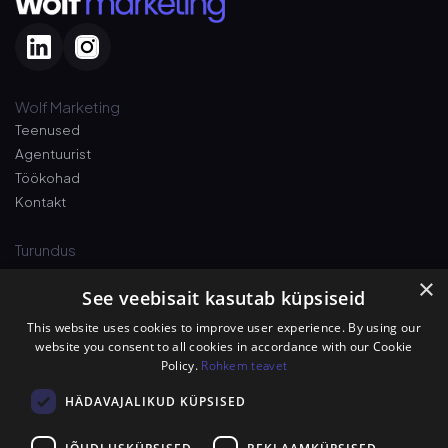
Wolf Marketing
Teenused
Agentuurist
Töökohad
Kontakt
Turundus
×
See veebisait kasutab küpsiseid
Pshh! Väärt vihjed äri kasvatamiseks otse
e-posti
. Liitu uudiskirjaga nüüd!
This website uses cookies to improve user experience. By using our
website you consent to all cookies in accordance with our Cookie
Policy.
Rohkem teavet
Luban hundi nimel, et spämmi ei saada!
HÄDAVAJALIKUD KÜPSISED