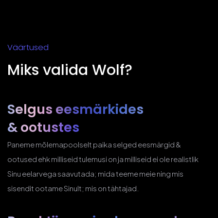
Väärtused
Miks valida Wolf?
Selgus eesmärkides
& ootustes
Paneme mõlemapoolselt paika selged eesmärgid &
ootused ehk milliseid tulemusi on ja milliseid ei ole realistlik
Sinu eelarvega saavutada; mida teeme meie ning mis
sisendit ootame Sinult; mis on tähtajad.