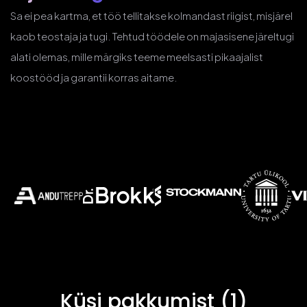
Sa ei pea kartma, et töö tellitakse kolmandast riigist, misjärel
kaob teostaja ja tugi. Tehtud töödele on majasisene järeltugi
alati olemas, mille märgiks teeme meelsasti pikaajalist
koostööd ja garantii korras aitame.
Küsi pakkumist (1)