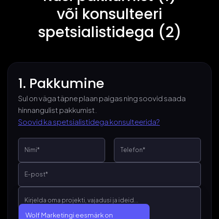
või konsulteeri
spetsialistidega (2)
1. Pakkumine
Sul on väga täpne plaan paigas ning soovid saada
hinnangulist pakkumist.
Soovid ka spetsialistidega konsulteerida?
Wolf Marketingi eesmärk on