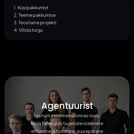
1. Küsi pakkumist
2. Teeme pakkumise
3. Teostame projekti
4. Võida turgu
Agentuurist
Iga hunt meie meeskonnas teab,
mida tähendab tugevate sidemete
ehitamine ja hoidmine, suurepärane