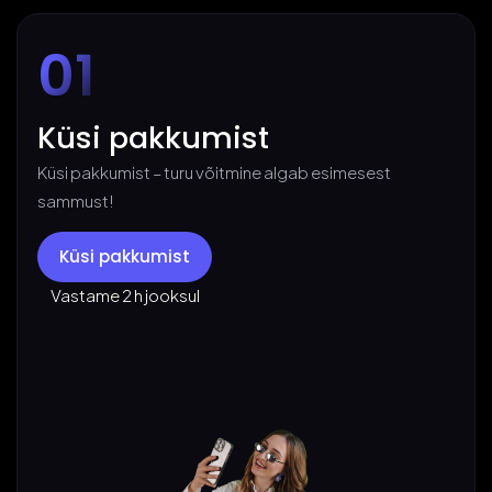
01
Küsi pakkumist
Küsi pakkumist – turu võitmine algab esimesest
sammust!
Küsi pakkumist
Vastame 2 h jooksul