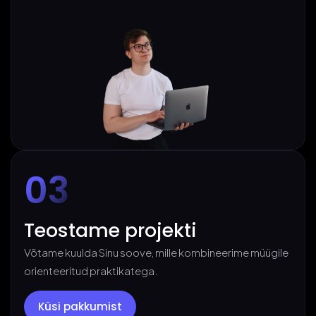
Teenused
03
Agentuurist
Teostame projekti
Võtame kuulda Sinu soove, mille kombineerime müügile
Kontakt
orienteeritud praktikatega.
Küsi pakkumist
Küsi pakkumist