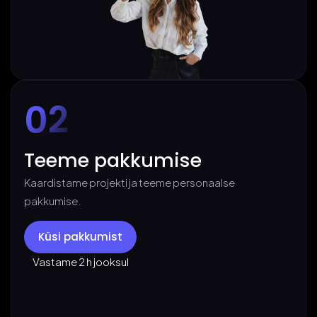
02
Teeme pakkumise
Kaardistame projekti ja teeme personaalse
pakkumise.
Küsi pakkumist
Vastame 2 h jooksul