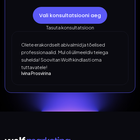
Vali konsultatsiooni aeg
Tasuta konsultatsioon
Olete erakordselt abivalmid ja tõelised
professionaalid. Mul oli ülimeeldiv teiega
suhelda! Soovitan Wolfi kindlasti oma
tuttavatele!
Ivina Prosvirina