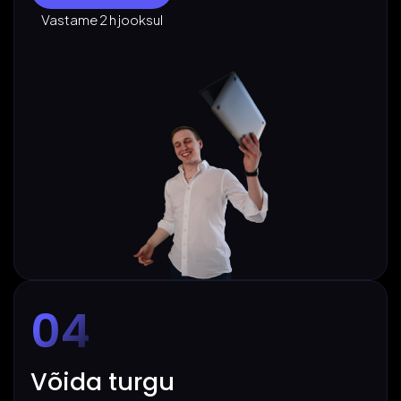
Vastame 2 h jooksul
04
Võida turgu