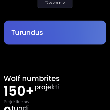
Täpsem info
Turundus
Wolf numbrites
150+
projekti
Projektide arv
tundi