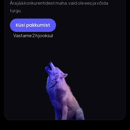
Ära jää konkurentidest maha, vaid ole ees ja võida
turgu.
Küsi pakkumist
Vastame 2 h jooksul