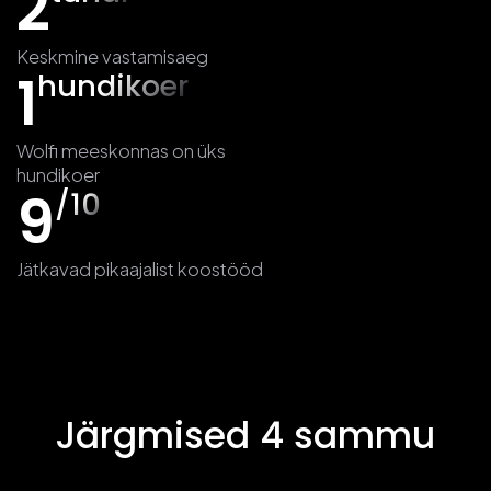
2
Keskmine vastamisaeg
1
hundikoer
Wolfi meeskonnas on üks
hundikoer
9
/10
Jätkavad pikaajalist koostööd
Järgmised 4 sammu