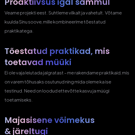
Proaktiivsus
igal sammul
Veame projekti eest. Suhtleme vilkalt ja vahetult. Võtame
kuulda Sinu soove, mille kombineerime tõestatud
praktikatega.
Tõestatud praktikad, mis
toetavad müüki
Ei ole vaja leiutada jalgratast – me rakendame praktikaid, mis
on varem tõhusaks osutunud ning mida oleme ka ise
testinud. Need on loodud ettevõtte kasvu ja müügi
toetamiseks.
Majasisene võimekus
& järeltugi