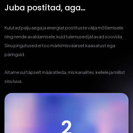
Juba postitad, aga…
Kulutad palju aega ja energiat postituste välja mõtlemisele
ning nende avaldamisele, kuid tulemused jätavad soovida.
Sinu pingutused ei too märkimisväärset kaasatust ega
päringuid.
Aitame sul täpselt määratleda, mis kanalites, kellele ja millist
sisu luua.