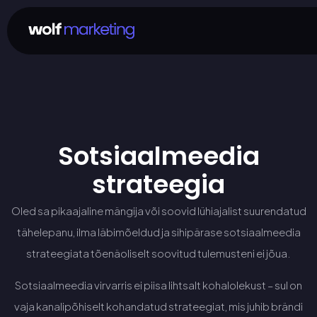
Sotsiaalmeedia
strateegia
Oled sa pikaajaline mängija või soovid lühiajalist suurendatud
tähelepanu, ilma läbimõeldud ja sihipärase sotsiaalmeedia
strateegiata tõenäoliselt soovitud tulemusteni ei jõua.
Sotsiaalmeedia virvarris ei piisa lihtsalt kohalolekust – sul on
vaja kanalipõhiselt kohandatud strateegiat, mis juhib brändi