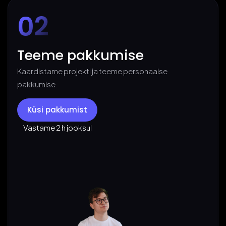
02
Teeme pakkumise
Kaardistame projekti ja teeme personaalse
pakkumise.
Küsi pakkumist
Vastame 2 h jooksul