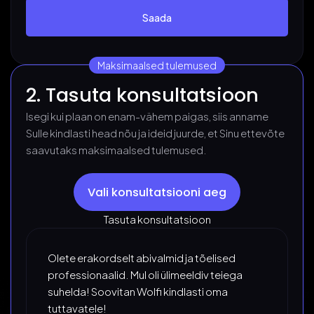
Maksimaalsed tulemused
2. Tasuta konsultatsioon
Isegi kui plaan on enam-vähem paigas, siis anname
Sulle kindlasti head nõu ja ideid juurde, et Sinu ettevõte
saavutaks maksimaalsed tulemused.
Vali konsultatsiooni aeg
Tasuta konsultatsioon
Olete erakordselt abivalmid ja tõelised
professionaalid. Mul oli ülimeeldiv teiega
suhelda! Soovitan Wolfi kindlasti oma
tuttavatele!