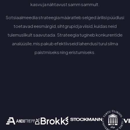
kasvu ja nähtavust samm sammult.
Sotsiaalmeedia strateegia määratleb selged ärilisi püüdlusi
toetavad eesmärgid, sihtgrupid ja viisid, kuidas neid
tulemuslikult saavutada. Strateegia tugineb konkurentide
analüüsile, mis pakub efektiivseid lahendusi turul silma
paistmiseks ning eristumiseks.
Küsi pakkumist