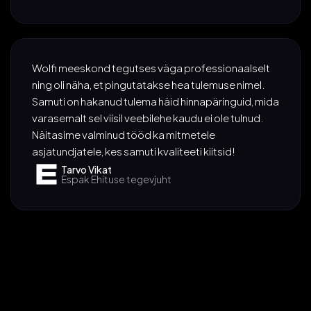
Wolfi meeskond tegutses väga professionaalselt
ning oli näha, et pingutatakse hea tulemuse nimel.
Samuti on hakanud tulema häid hinnapäringuid, mida
varasemalt sel viisil veebilehe kaudu ei ole tulnud.
Näitasime valminud tööd ka mitmetele
asjatundjatele, kes samuti kvaliteeti kiitsid!
Tarvo Vikat
Espak Ehituse tegevjuht