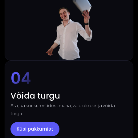
04
Võida turgu
Ära jää konkurentidest maha, vaid ole ees ja võida
turgu.
Küsi pakkumist