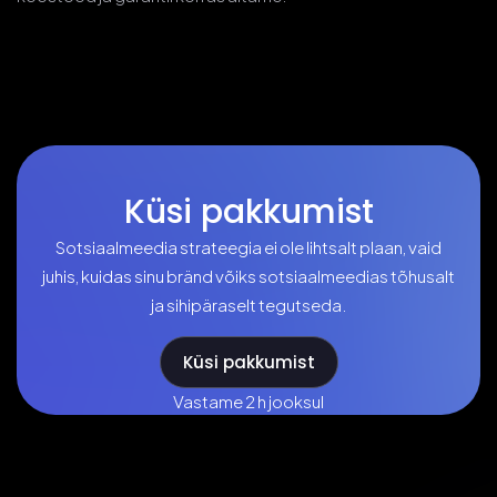
Küsi pakkumist
Sotsiaalmeedia strateegia ei ole lihtsalt plaan, vaid
juhis, kuidas sinu bränd võiks sotsiaalmeedias tõhusalt
ja sihipäraselt tegutseda.
Küsi pakkumist
Vastame 2 h jooksul