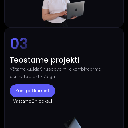
03
Teostame projekti
Võtame kuulda Sinu soove, mille kombineerime
parimate praktikatega.
Küsi pakkumist
Vastame 2 h jooksul