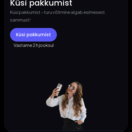
Küsi pakkumist
Küsi pakkumist – turu võitmine algab esimesest
sammust!
Küsi pakkumist
Vastame 2 h jooksul