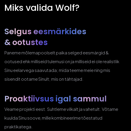
Miks valida Wolf?
Selgus eesmärkides
& ootustes
Paneme mõlemapoolselt paika selged eesmärgid &
ootused ehk milliseid tulemusi on ja milliseid ei ole realistlik
Sinu eelarvega saavutada; mida teeme meie ning mis
sisendit ootame Sinult; mis on tähtajad.
Proaktiivsus
igal sammul
Veame projekti eest. Suhtleme vilkalt ja vahetult. Võtame
kuulda Sinu soove, mille kombineerime tõestatud
praktikatega.