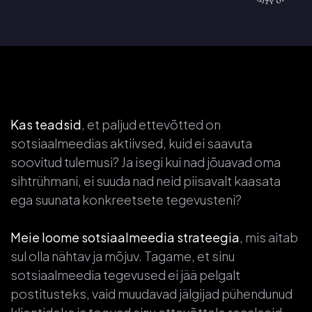
Kas teadsid
, et paljud ettevõtted on
sotsiaalmeedias aktiivsed, kuid ei saavuta
soovitud tulemusi? Ja isegi kui nad jõuavad oma
sihtrühmani, ei suuda nad neid piisavalt kaasata
ega suunata konkreetsete tegevusteni?
Meie loome sotsiaalmeedia strateegia
, mis aitab
sul olla nähtav ja mõjuv. Tagame, et sinu
sotsiaalmeedia tegevused ei jää pelgalt
postitusteks, vaid muudavad jälgijad pühendunud