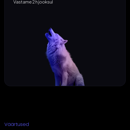
Vastame 2 h jooksul
Väärtused