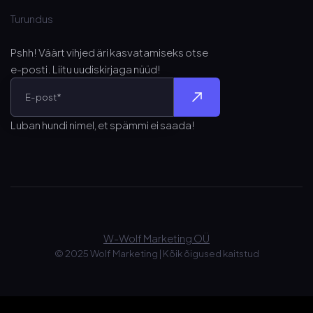
Turundus
Pshh! Väärt vihjed äri kasvatamiseks otse
e-posti
. Liitu uudiskirjaga nüüd!
Luban hundi nimel, et spämmi ei saada!
W-Wolf Marketing OÜ
© 2025 Wolf Marketing
|
Kõik õigused kaitstud