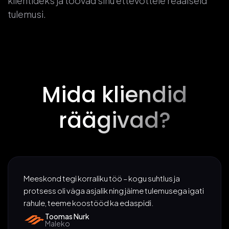
klientideks ja toovad sinu ettevõttele reaalseid
tulemusi.
Mida kliendid
räägivad?
Meeskond tegi korraliku töö – kogu suhtlus ja
protsess oli väga asjalik ning jäime tulemusega igati
rahule, teeme koostööd ka edaspidi.
Toomas Nurk
Maleko