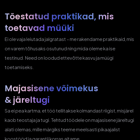
Tõestatud praktikad, mis
toetavad müüki
Ei ole vaja leiutada jalgratast – me rakendame praktikaid, mis
on varem tõhusaks osutunud ning mida oleme ka ise
testinud. Need on loodud ettevõtte kasvu ja müügi
toetamiseks.
Majasisene võimekus
& järeltugi
Sa ei pea kartma, et töö tellitakse kolmandast riigist, misjärel
kaob teostaja ja tugi. Tehtud töödele on majasisene järeltugi
alati olemas, mille märgiks teeme meelsasti pikaajalist
koostööd ja garantii korras aitame.