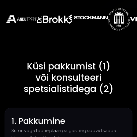
Küsi pakkumist (1)
või konsulteeri
spetsialistidega (2)
1. Pakkumine
Sul on väga täpne plaan paigas ning soovid saada