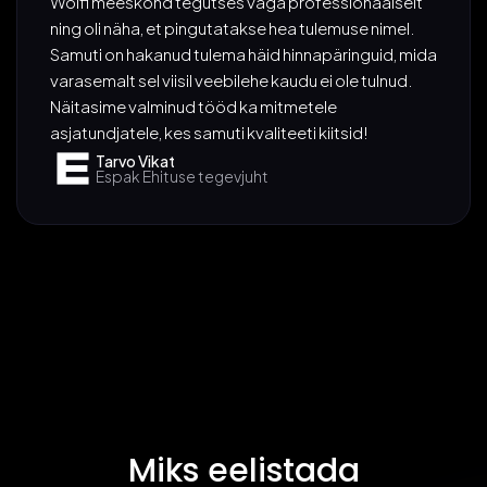
Wolfi meeskond tegutses väga professionaalselt
ning oli näha, et pingutatakse hea tulemuse nimel.
Samuti on hakanud tulema häid hinnapäringuid, mida
varasemalt sel viisil veebilehe kaudu ei ole tulnud.
Näitasime valminud tööd ka mitmetele
asjatundjatele, kes samuti kvaliteeti kiitsid!
Tarvo Vikat
Espak Ehituse tegevjuht
Miks eelistada