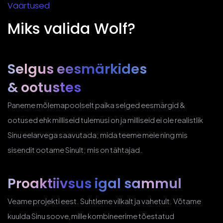
Väärtused
Miks valida Wolf?
Selgus eesmärkides
& ootustes
Paneme mõlemapoolselt paika selged eesmärgid &
ootused ehk milliseid tulemusi on ja milliseid ei ole realistlik
Sinu eelarvega saavutada; mida teeme meie ning mis
sisendit ootame Sinult; mis on tähtajad.
Proaktiivsus
igal sammul
Veame projekti eest. Suhtleme vilkalt ja vahetult. Võtame
kuulda Sinu soove, mille kombineerime tõestatud