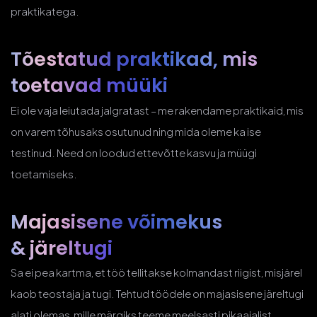
praktikatega.
Tõestatud praktikad, mis
toetavad müüki
Ei ole vaja leiutada jalgratast – me rakendame praktikaid, mis
on varem tõhusaks osutunud ning mida oleme ka ise
testinud. Need on loodud ettevõtte kasvu ja müügi
toetamiseks.
Majasisene võimekus
& järeltugi
Sa ei pea kartma, et töö tellitakse kolmandast riigist, misjärel
kaob teostaja ja tugi. Tehtud töödele on majasisene järeltugi
alati olemas, mille märgiks teeme meelsasti pikaajalist