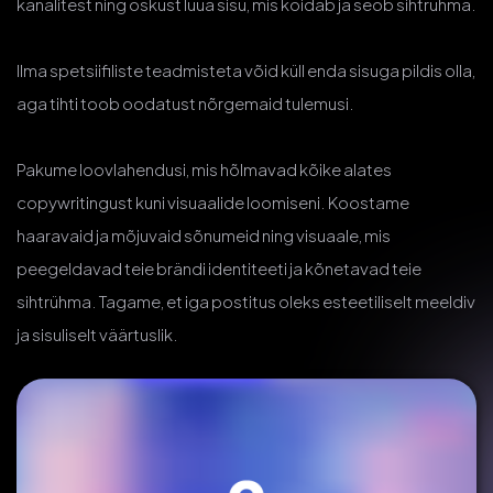
kanalitest ning oskust luua sisu, mis köidab ja seob sihtrühma.
Ilma spetsiifiliste teadmisteta võid küll enda sisuga pildis olla,
aga tihti toob oodatust nõrgemaid tulemusi.
Pakume loovlahendusi, mis hõlmavad kõike alates
copywritingust kuni visuaalide loomiseni. Koostame
haaravaid ja mõjuvaid sõnumeid ning visuaale, mis
peegeldavad teie brändi identiteeti ja kõnetavad teie
sihtrühma. Tagame, et iga postitus oleks esteetiliselt meeldiv
ja sisuliselt väärtuslik.