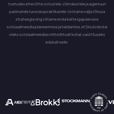
toetudes ettevõtte ootustele, võimalustele ja agentuuri
parimatele turunduspraktikatele, töötame välja tõhusa
strateegia ning võtame enda kätte igapäevase
sotsiaalmeedia planeerimise ja haldamise, et Sinu bränd ei
oleks sotsiaalmeedias mitte lihtsalt kohal, vaid tõuseks
edukalt esile.
Küsi pakkumist