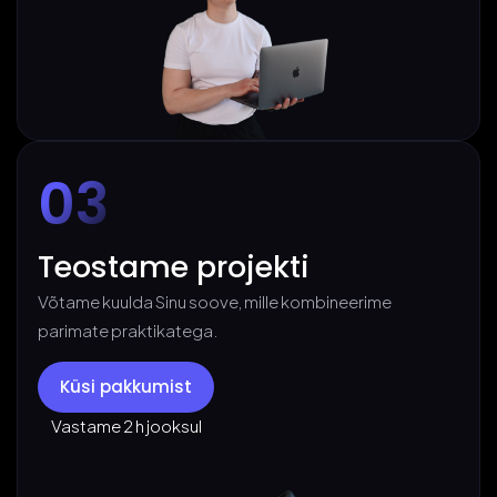
03
Teostame projekti
Võtame kuulda Sinu soove, mille kombineerime
parimate praktikatega.
Küsi pakkumist
Vastame 2 h jooksul