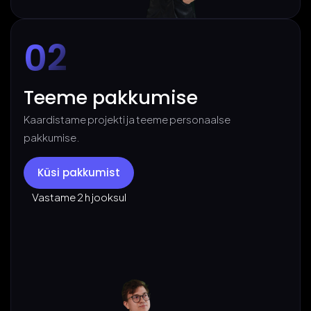
02
Teeme pakkumise
Kaardistame projekti ja teeme personaalse
pakkumise.
Küsi pakkumist
Vastame 2 h jooksul