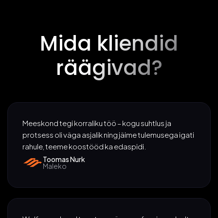
Mida kliendid
räägivad?
Meeskond tegi korraliku töö – kogu suhtlus ja
protsess oli väga asjalik ning jäime tulemusega igati
rahule, teeme koostööd ka edaspidi.
Toomas Nurk
Maleko