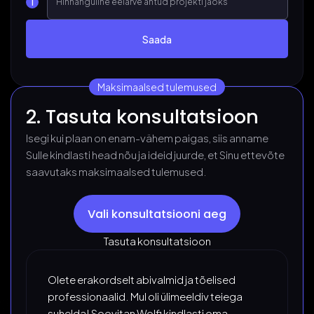
Maksimaalsed tulemused
2. Tasuta konsultatsioon
Isegi kui plaan on enam-vähem paigas, siis anname
Sulle kindlasti head nõu ja ideid juurde, et Sinu ettevõte
saavutaks maksimaalsed tulemused.
Vali konsultatsiooni aeg
Tasuta konsultatsioon
Olete erakordselt abivalmid ja tõelised
professionaalid. Mul oli ülimeeldiv teiega
suhelda! Soovitan Wolfi kindlasti oma