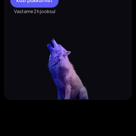
Küsi pakkumist
Vastame 2 h jooksul