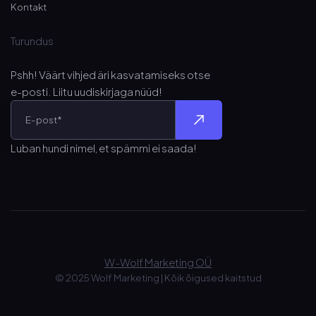
Kontakt
Turundus
Pshh! Väärt vihjed äri kasvatamiseks otse
e-posti
. Liitu uudiskirjaga nüüd!
Luban hundi nimel, et spämmi ei saada!
W-Wolf Marketing OÜ
© 2025 Wolf Marketing
|
Kõik õigused kaitstud