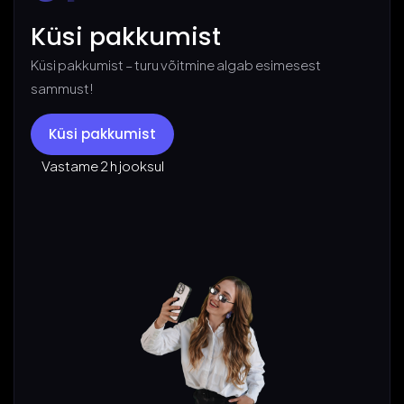
Küsi pakkumist
Küsi pakkumist – turu võitmine algab esimesest
sammust!
Küsi pakkumist
Vastame 2 h jooksul