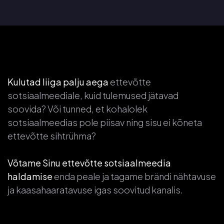
Kulutad liiga palju aega
ettevõtte
sotsiaalmeediale, kuid tulemused jätavad
soovida? Või tunned, et kohalolek
sotsiaalmeedias pole piisav ning sisu ei kõneta
ettevõtte sihtrühma?
Võtame Sinu ettevõtte sotsiaalmeedia
haldamise
enda peale ja tagame brändi nähtavuse
ja kaasahaaratavuse igas soovitud kanalis.