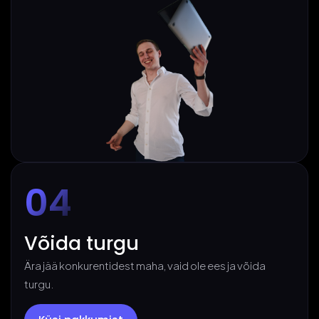
04
Võida turgu
Ära jää konkurentidest maha, vaid ole ees ja võida
turgu.