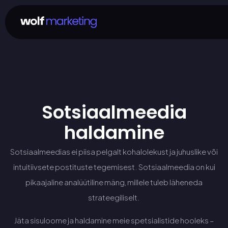
Sotsiaalmeedia
haldamine
Sotsiaalmeedias ei piisa pelgalt kohalolekust ja juhuslike või
intuitiivsete postituste tegemisest. Sotsiaalmeedia on kui
pikaajaline analüütiline mäng, millele tuleb läheneda
strateegiliselt.
Jäta sisuloome ja haldamine meie spetsialistide hooleks –