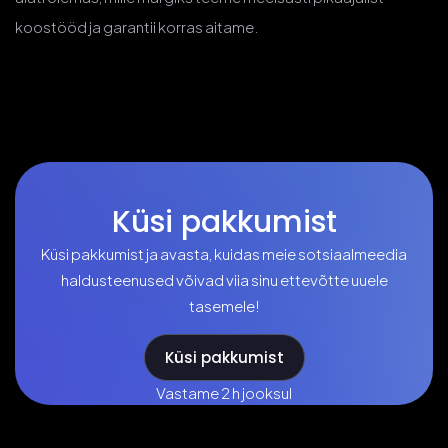
koostööd ja garantii korras aitame.
Küsi pakkumist
Küsi pakkumist ja avasta, kuidas meie sotsiaalmeedia
haldusteenused võivad viia sinu ettevõtte uuele
tasemele!
Küsi pakkumist
Vastame 2 h jooksul