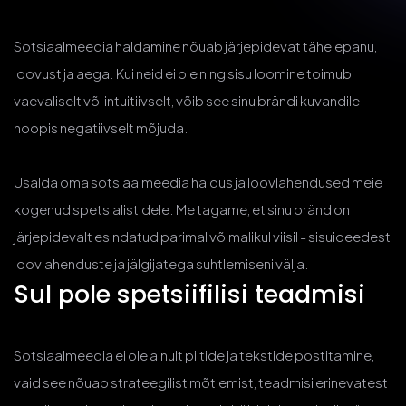
Sotsiaalmeedia haldamine nõuab järjepidevat tähelepanu,
loovust ja aega. Kui neid ei ole ning sisu loomine toimub
vaevaliselt või intuitiivselt, võib see sinu brändi kuvandile
hoopis negatiivselt mõjuda.
Usalda oma sotsiaalmeedia haldus ja loovlahendused meie
kogenud spetsialistidele. Me tagame, et sinu bränd on
järjepidevalt esindatud parimal võimalikul viisil - sisuideedest
loovlahenduste ja jälgijatega suhtlemiseni välja.
Sul pole spetsiifilisi teadmisi
Sotsiaalmeedia ei ole ainult piltide ja tekstide postitamine,
vaid see nõuab strateegilist mõtlemist, teadmisi erinevatest