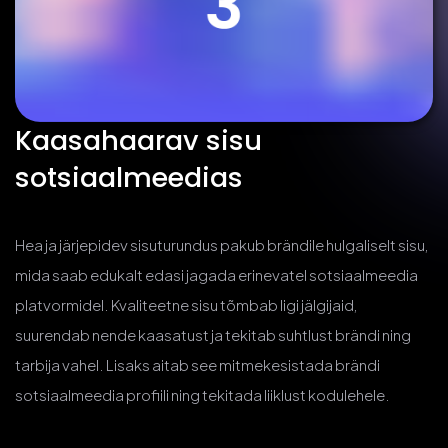
Kaasahaarav sisu
sotsiaalmeedias
Hea ja järjepidev sisuturundus pakub brändile hulgaliselt sisu,
mida saab edukalt edasi jagada erinevatel sotsiaalmeedia
platvormidel. Kvaliteetne sisu tõmbab ligi jälgijaid,
suurendab nende kaasatust ja tekitab suhtlust brändi ning
tarbija vahel. Lisaks aitab see mitmekesistada brändi
sotsiaalmeedia profiili ning tekitada liiklust kodulehele.