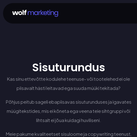
Sisuturundus
Kas sinu ettevõtte kodulehe teenuse- või tootelehed ei ole
piisavalt hästi leitavad ega suuda müüki tekitada?
Põhjus peitub sageli ebapiisavas sisuturunduses ja igavates
müügitekstides, mis ei kõneta ega veena teie sihtgruppi või
lihtsalt ei jõua kuidagi huviliseni.
Meie pakume kvaliteetset sisuloome ja copywriting teenust,