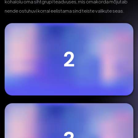
kohalolu oma sihtgrupi teadvuses, mis omakorda mõjutab
nende ostuhuvi korral eelistama sind teiste valikute seas.