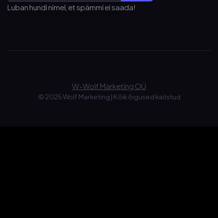
Luban hundi nimel, et spämmi ei saada!
W-Wolf Marketing OÜ
© 2025 Wolf Marketing
|
Kõik õigused kaitstud