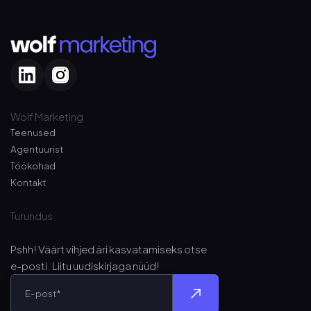
Wolf Marketing
Teenused
Agentuurist
Töökohad
Kontakt
Turundus
Pshh! Väärt vihjed äri kasvatamiseks otse
e-posti
. Liitu uudiskirjaga nüüd!