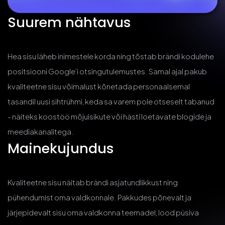
Suurem nähtavus
Hea sisu läheb inimestele korda ning tõstab brändi kodulehe
positsiooni Google’i otsingutulemustes. Samal ajal pakub
kvaliteetne sisu võimalust kõnetada personaalsemal
tasandil uusi sihtrühmi, keda sa varem pole otseselt tabanud
- näiteks koostöö mõjuisikute või hästi loetavate blogide ja
meediakanalitega.
Mainekujundus
Kvaliteetne sisu näitab brändi asjatundlikkust ning
pühendumist oma valdkonnale. Pakkudes põnevalt ja
järjepidevalt sisu oma valdkonna teemadel, lood püsiva