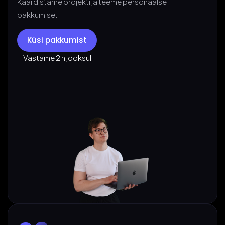
Kaardistame projekti ja teeme personaalse
pakkumise.
Küsi pakkumist
Vastame 2 h jooksul