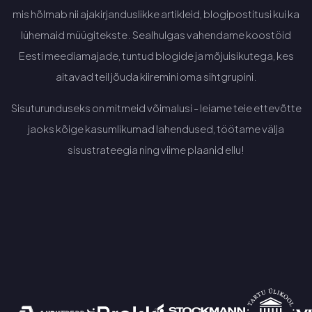
mis hõlmab nii ajakirjanduslikke artikleid, blogipostitusi kui ka
lühemaid müügitekste. Sealhulgas vahendame koostöid
Eesti meediamajade, tuntud blogide ja mõjuisikutega, kes
aitavad teil jõuda kiiremini oma sihtgrupini.
Sisuturunduseks on mitmeid võimalusi - leiame teie ettevõtte
jaoks kõige kasumlikumad lahendused, töötame välja
sisustrateegia ning viime plaanid ellu!
Küsi pakkumist