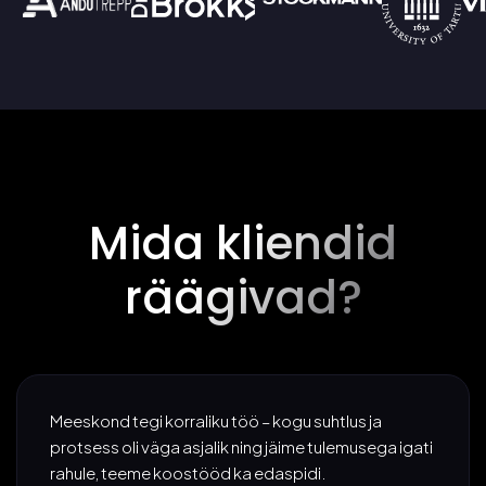
Mida kliendid
räägivad?
Meeskond tegi korraliku töö – kogu suhtlus ja
protsess oli väga asjalik ning jäime tulemusega igati
rahule, teeme koostööd ka edaspidi.