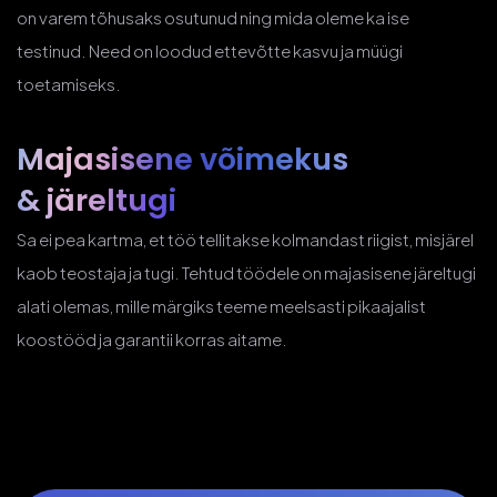
on varem tõhusaks osutunud ning mida oleme ka ise
testinud. Need on loodud ettevõtte kasvu ja müügi
toetamiseks.
Majasisene võimekus
& järeltugi
Sa ei pea kartma, et töö tellitakse kolmandast riigist, misjärel
kaob teostaja ja tugi. Tehtud töödele on majasisene järeltugi
alati olemas, mille märgiks teeme meelsasti pikaajalist
koostööd ja garantii korras aitame.