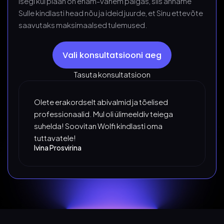
Isegi kui plaan on enam-vähem paigas, siis anname
Sulle kindlasti head nõu ja ideid juurde, et Sinu ettevõte
saavutaks maksimaalsed tulemused.
Vali konsultatsiooni aeg
Tasuta konsultatsioon
Olete erakordselt abivalmid ja tõelised
professionaalid. Mul oli ülimeeldiv teiega
suhelda! Soovitan Wolfi kindlasti oma
tuttavatele!
Ivina Prosvirina