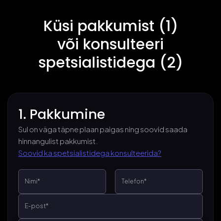
Küsi pakkumist (1)
või konsulteeri
spetsialistidega (2)
1. Pakkumine
Sul on väga täpne plaan paigas ning soovid saada
hinnangulist pakkumist.
Soovid ka spetsialistidega konsulteerida?