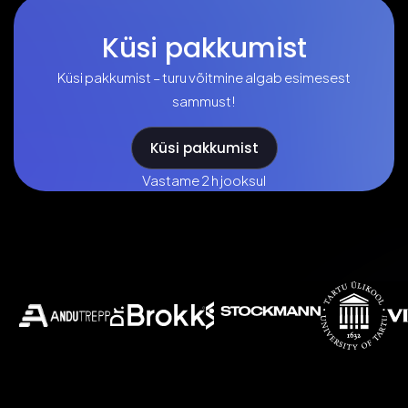
Küsi pakkumist
Küsi pakkumist – turu võitmine algab esimesest
sammust!
Küsi pakkumist
Vastame 2 h jooksul