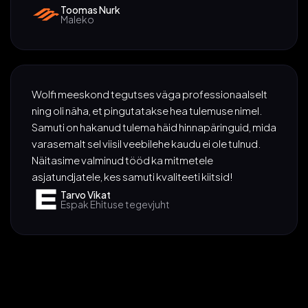
Toomas Nurk
Maleko
Wolfi meeskond tegutses väga professionaalselt
ning oli näha, et pingutatakse hea tulemuse nimel.
Samuti on hakanud tulema häid hinnapäringuid, mida
varasemalt sel viisil veebilehe kaudu ei ole tulnud.
Näitasime valminud tööd ka mitmetele
asjatundjatele, kes samuti kvaliteeti kiitsid!
Tarvo Vikat
Espak Ehituse tegevjuht