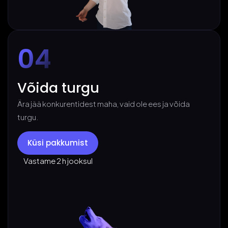
04
Võida turgu
Ära jää konkurentidest maha, vaid ole ees ja võida
turgu.
Küsi pakkumist
Vastame 2 h jooksul