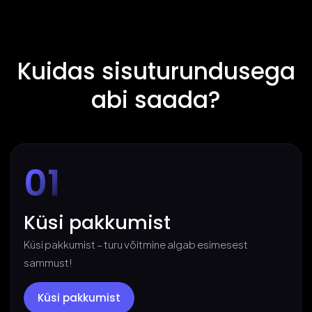
Kuidas sisuturundusega
abi saada?
01
Küsi pakkumist
Küsi pakkumist – turu võitmine algab esimesest
sammust!
Küsi pakkumist