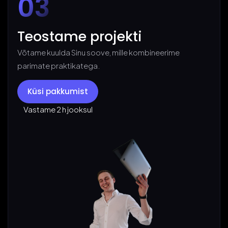
03
Teostame projekti
Võtame kuulda Sinu soove, mille kombineerime
parimate praktikatega.
Küsi pakkumist
Vastame 2 h jooksul