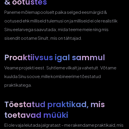
& ootustes
Paneme mõlemapoolselt paika selged eesmärgid &
ootused ehk milliseid tulemusi on ja milliseid ei ole realistlik
Sinu eelarvega saavutada; mida teeme meie ning mis
sisendit ootame Sinult; mis on tähtajad.
Proaktiivsus
igal sammul
Veame projekti eest. Suhtleme vilkalt ja vahetult. Võtame
kuulda Sinu soove, mille kombineerime tõestatud
praktikatega.
Tõestatud praktikad, mis
toetavad müüki
Ei ole vaja leiutada jalgratast – me rakendame praktikaid, mis