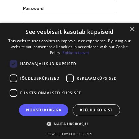
Password
×
See veebisait kasutab küpsiseid
This website uses cookies to improve user experience. By using our
website you consent to all cookies in accordance with our Cookie
Don't have an account?
Sign Up
Policy.
Rohkem teavet
HÄDAVAJALIKUD KÜPSISED
JÕUDLUSKÜPSISED
REKLAAMKÜPSISED
FUNKTSIONAALSED KÜPSISED
NÕUSTU KÕIGIGA
KEELDU KÕIGIST
NÄITA ÜKSIKASJU
POWERED BY COOKIESCRIPT